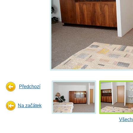
Předchozí
Na začátek
Všechn