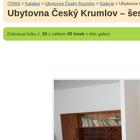
iTRAS
>
Katalog
>
Ubytovna Český Krumlov
>
Galerie
> Ubytovna Č
Ubytovna Český Krumlov – šes
Zobrazuji
fotku č.
20
z celkem
43 fotek
v této galerii.