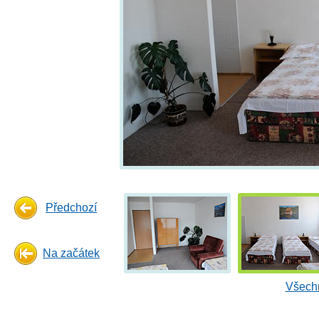
Předchozí
Na začátek
Všechn