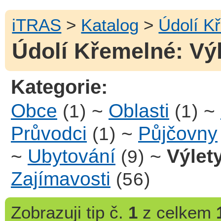
iTRAS
>
Katalog
>
Údolí K
Údolí Křemelné: Výl
Kategorie:
Obce
~
Oblasti
~
(1)
(1)
Průvodci
~
Půjčovny
(1)
~
Ubytování
~
Výlet
(9)
Zajímavosti
(56)
Zobrazuji
tip č.
1
z celkem