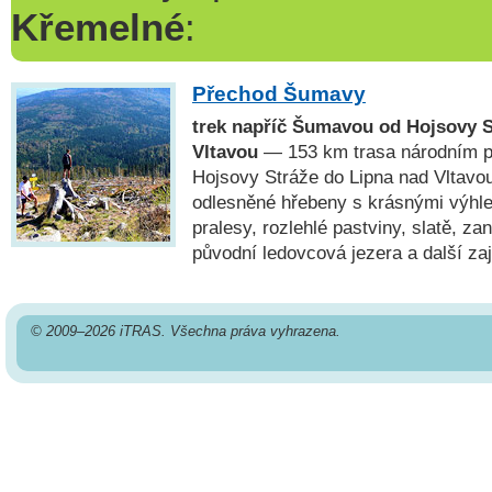
Křemelné
:
Přechod Šumavy
trek napříč Šumavou od Hojsovy S
Vltavou
— 153 km trasa národním 
Hojsovy Stráže do Lipna nad Vltavou
odlesněné hřebeny s krásnými výhl
pralesy, rozlehlé pastviny, slatě, za
původní ledovcová jezera a další za
© 2009–2026 iTRAS. Všechna práva vyhrazena.