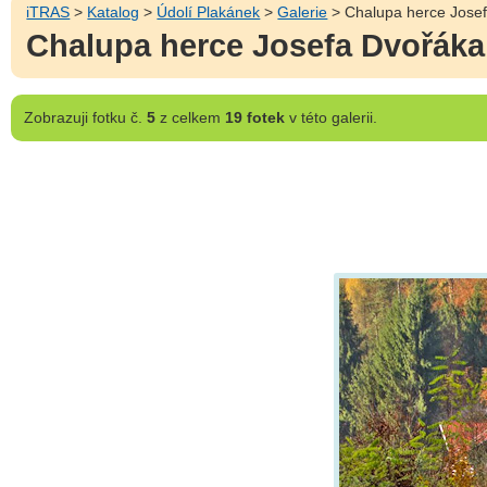
iTRAS
>
Katalog
>
Údolí Plakánek
>
Galerie
> Chalupa herce Josefa
Chalupa herce Josefa Dvořáka |
Zobrazuji
fotku č.
5
z celkem
19 fotek
v této galerii.