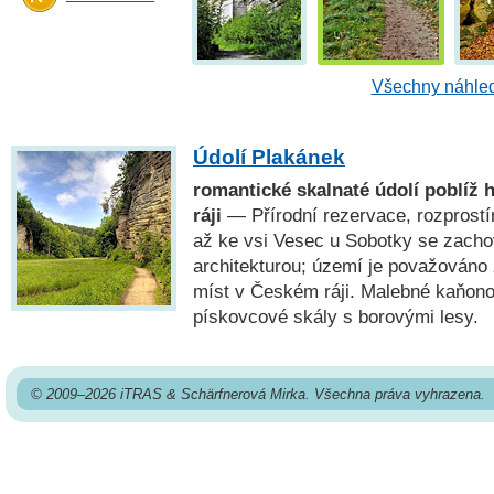
Všechny náhled
Údolí Plakánek
romantické skalnaté údolí poblíž
ráji
— Přírodní rezervace, rozprostír
až ke vsi Vesec u Sobotky se zacho
architekturou; území je považováno 
míst v Českém ráji. Malebné kaňonov
pískovcové skály s borovými lesy.
© 2009–2026 iTRAS & Schärfnerová Mirka. Všechna práva vyhrazena.