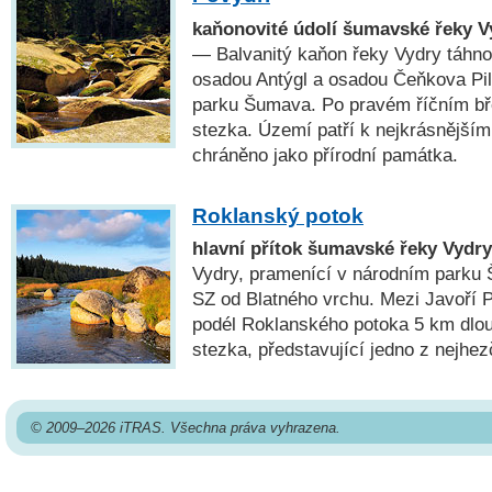
kaňonovité údolí šumavské řeky V
— Balvanitý kaňon řeky Vydry táhno
osadou Antýgl a osadou Čeňkova Pil
parku Šumava. Po pravém říčním bř
stezka. Území patří k nejkrásnější
chráněno jako přírodní památka.
Roklanský potok
hlavní přítok šumavské řeky Vydry
Vydry, pramenící v národním parku 
SZ od Blatného vrchu. Mezi Javoří 
podél Roklanského potoka 5 km dlou
stezka, představující jedno z nejhe
© 2009–2026 iTRAS. Všechna práva vyhrazena.