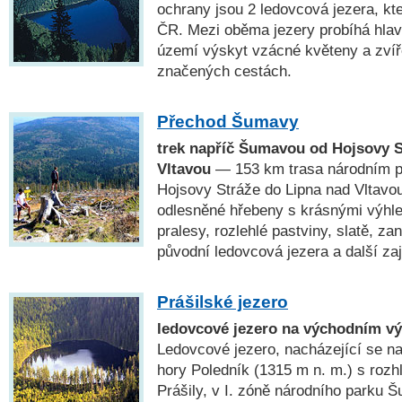
ochrany jsou 2 ledovcová jezera, kte
ČR. Mezi oběma jezery probíhá hlav
území výskyt vzácné květeny a zví
značených cestách.
Přechod Šumavy
trek napříč Šumavou od Hojsovy S
Vltavou
— 153 km trasa národním 
Hojsovy Stráže do Lipna nad Vltavou
odlesněné hřebeny s krásnými výhl
pralesy, rozlehlé pastviny, slatě, za
původní ledovcová jezera a další za
Prášilské jezero
ledovcové jezero na východním vý
Ledovcové jezero, nacházející se 
hory Poledník (1315 m n. m.) s roz
Prášily, v I. zóně národního parku 