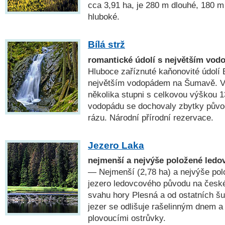
cca 3,91 ha, je 280 m dlouhé, 180 m
hluboké.
Bílá strž
romantické údolí s největším vo
Hluboce zaříznuté kaňonovité údolí 
největším vodopádem na Šumavě. Vo
několika stupni s celkovou výškou 1
vodopádu se dochovaly zbytky původ
rázu. Národní přírodní rezervace.
Jezero Laka
nejmenší a nejvýše položené ledo
— Nejmenší (2,78 ha) a nejvýše pol
jezero ledovcového původu na česk
svahu hory Plesná a od ostatních 
jezer se odlišuje rašelinným dnem a
plovoucími ostrůvky.