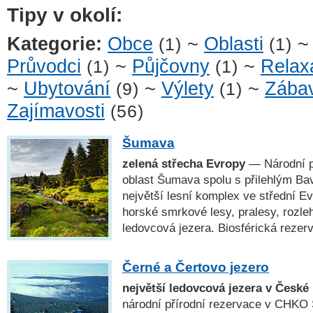
Tipy v okolí:
Kategorie:
Obce
~
Oblasti
(1)
(1)
Průvodci
~
Půjčovny
~
Relax
(1)
(1)
~
Ubytování
~
Výlety
~
Zába
(9)
(1)
Zajímavosti
(56)
Šumava
zelená střecha Evropy
— Národní p
oblast Šumava spolu s přilehlým Ba
největší lesní komplex ve střední E
horské smrkové lesy, pralesy, rozleh
ledovcová jezera. Biosférická rez
Černé a Čertovo jezero
největší ledovcová jezera v České
národní přírodní rezervace v CHK