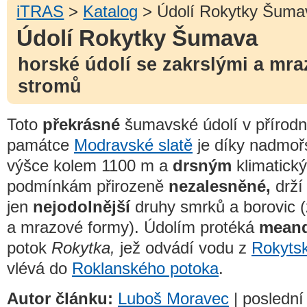
iTRAS
>
Katalog
> Údolí Rokytky Šuma
Údolí Rokytky Šumava
horské údolí se zakrslými a mr
stromů
Toto
překrásné
šumavské údolí v přírodn
památce
Modravské slatě
je díky nadmoř
výšce kolem 1100 m a
drsným
klimatick
podmínkám přirozeně
nezalesněné,
drží 
jen
nejodolnější
druhy smrků a borovic (
a mrazové formy). Údolím protéká
meand
potok
Rokytka,
jež odvádí vodu z
Rokytsk
vlévá do
Roklanského potoka
.
Autor článku:
Luboš Moravec
| poslední