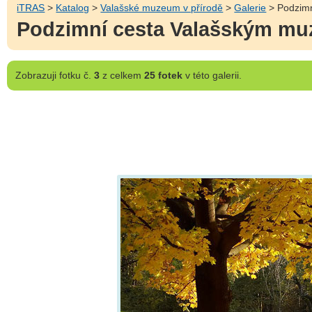
iTRAS
>
Katalog
>
Valašské muzeum v přírodě
>
Galerie
> Podzimn
Podzimní cesta Valašským mu
Zobrazuji
fotku č.
3
z celkem
25 fotek
v této galerii.