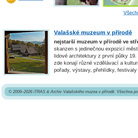
Všechn
Valašské muzeum v přírodě
nejstarší muzeum v přírodě ve stř
skanzen s jedinečnou expozicí měst
lidové architektury z první půlky 19. 
zde konají různé vzdělávací a kultur
pořady, výstavy, přehlídky, festivaly
© 2009–2026 iTRAS & Archiv Valašského muzea v přírodě. Všechna pr