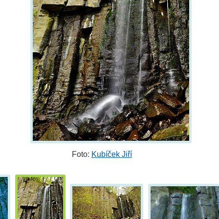
Foto:
Kubíček Jiří