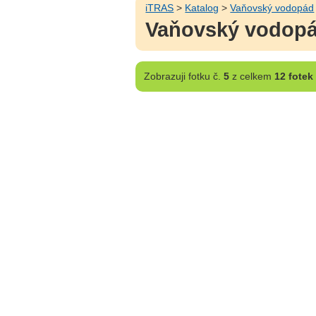
iTRAS
>
Katalog
>
Vaňovský vodopád
Vaňovský vodopád
Zobrazuji
fotku č.
5
z celkem
12 fotek