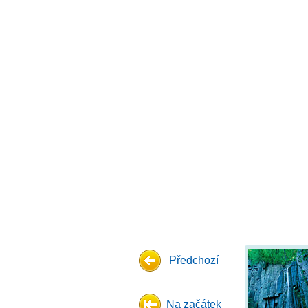
Předchozí
Na začátek