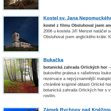
Kostel sv. Jana Nepomuckého
kostel z filmu Obsluhoval jsem an
2006 u kostela Jiří Menzel natáčel 
Obsluhoval jsem anglického krále. K
Bukačka
botanická zahrada Orlických hor
—
bukového pralesa s rašelinnou louko
rezervace a nejvýznamnější malopl
chráněné krajinné oblasti Orlické ho
botanická zahrada Orlických hor s v
rostlin.
Zámek Rychnov nad Kněžno