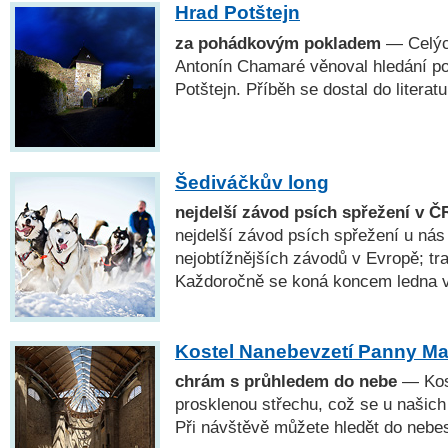
Hrad Potštejn
za pohádkovým pokladem
— Celých
Antonín Chamaré věnoval hledání po
Potštejn. Příběh se dostal do literatur
Šediváčkův long
nejdelší závod psích spřežení v Č
nejdelší závod psích spřežení u nás
nejobtížnějších závodů v Evropě; tr
Každoročně se koná koncem ledna v
Kostel Nanebevzetí Panny Ma
chrám s průhledem do nebe
— Kost
prosklenou střechu, což se u našich
Při návštěvě můžete hledět do nebe