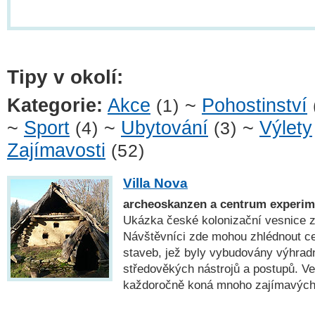
Tipy v okolí:
Kategorie:
Akce
~
Pohostinství
(1)
~
Sport
~
Ubytování
~
Výlety
(4)
(3)
Zajímavosti
(52)
Villa Nova
archeoskanzen a centrum experime
Ukázka české kolonizační vesnice z
Návštěvníci zde mohou zhlédnout c
staveb, jež byly vybudovány výhrad
středověkých nástrojů a postupů. V
každoročně koná mnoho zajímavých