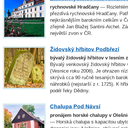
rychnovské Hradčany
— Rozlehlém
přezdívá rychnovské Hradčany. Patř
nejkrásnějším barokním celkům v Č
zřejmě Jan Blažej Santini-Aichel. Z
největší zvon v ČR.
Židovský hřbitov Podbřezí
bývalý židovský hřbitov v lesním 
Bývalý venkovský židovský hřbitov 
(Vesnice roku 2006). Je ohrazen ní
skrývá cca 90 ručně tesaných barokn
náhrobků (nejstarší z r. 1725). K hř
podél řeky Dědiny.
Chalupa Pod Návsí
pronájem horské chalupy v Olešni
— Horská chalupa s kapacitou ubyto