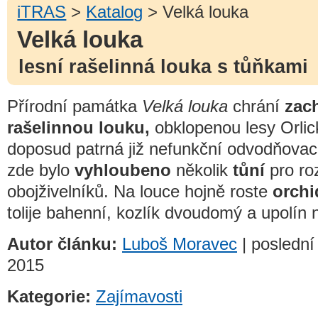
iTRAS
>
Katalog
> Velká louka
Velká louka
lesní rašelinná louka s tůňkami
Přírodní památka
Velká louka
chrání
zac
rašelinnou louku,
obklopenou lesy Orlic
doposud patrná již nefunkční odvodňovací
zde bylo
vyhloubeno
několik
tůní
pro ro
obojživelníků. Na louce hojně roste
orchi
tolije bahenní, kozlík dvoudomý a upolín 
Autor článku:
Luboš Moravec
| poslední
2015
Kategorie:
Zajímavosti