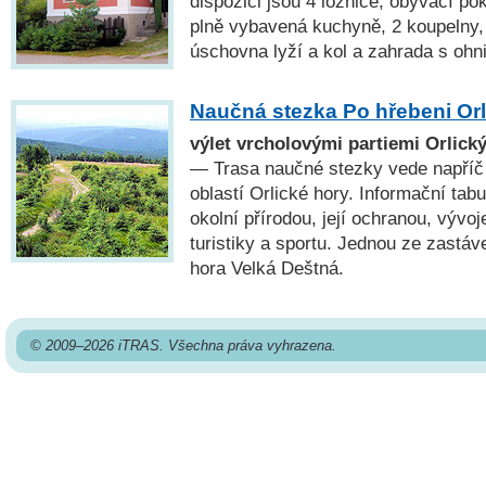
dispozici jsou 4 ložnice, obývací p
plně vybavená kuchyně, 2 koupelny, 
úschovna lyží a kol a zahrada s ohn
Naučná stezka Po hřebeni Orl
výlet vrcholovými partiemi Orlický
— Trasa naučné stezky vede napříč
oblastí Orlické hory. Informační tab
okolní přírodou, její ochranou, vývoj
turistiky a sportu. Jednou ze zastáve
hora Velká Deštná.
© 2009–2026 iTRAS. Všechna práva vyhrazena.