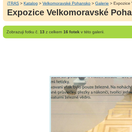
iTRAS
>
Katalog
>
Velkomoravské Pohansko
>
Galerie
> Expozice 
Expozice Velkomoravské Pohan
Zobrazuji
fotku č.
13
z celkem
16 fotek
v této galerii.