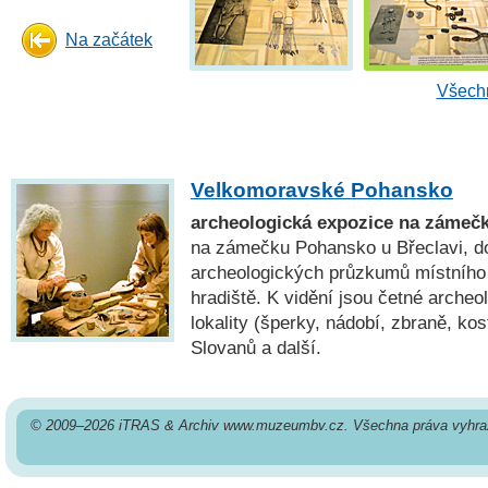
Na začátek
Všechn
Velkomoravské Pohansko
archeologická expozice na zámeč
na zámečku Pohansko u Břeclavi, do
archeologických průzkumů místníh
hradiště. K vidění jsou četné archeo
lokality (šperky, nádobí, zbraně, kos
Slovanů a další.
© 2009–2026 iTRAS & Archiv www.muzeumbv.cz. Všechna práva vyhra