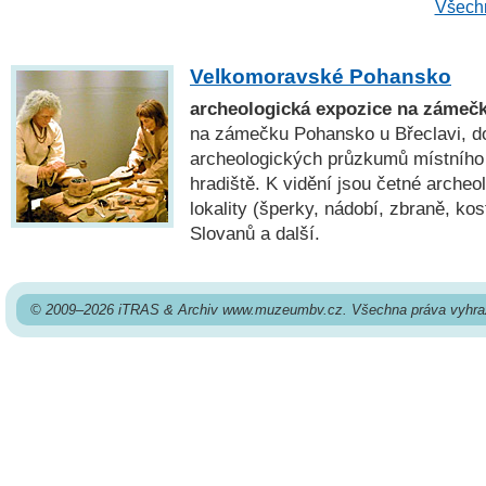
Všechn
Velkomoravské Pohansko
archeologická expozice na zámeč
na zámečku Pohansko u Břeclavi, do
archeologických průzkumů místníh
hradiště. K vidění jsou četné archeo
lokality (šperky, nádobí, zbraně, kos
Slovanů a další.
© 2009–2026 iTRAS & Archiv www.muzeumbv.cz. Všechna práva vyhra