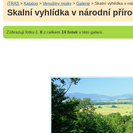
iTRAS
>
Katalog
>
Venušiny misky
>
Galerie
> Skalní vyhlídka v n
Skalní vyhlídka v národní pří
Zobrazuji
fotku č.
6
z celkem
14 fotek
v této galerii.