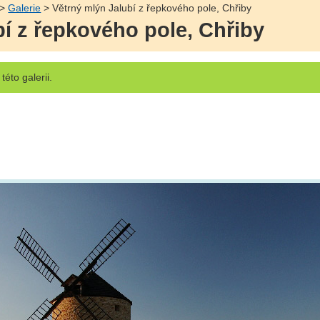
>
Galerie
> Větrný mlýn Jalubí z řepkového pole, Chřiby
bí z řepkového pole, Chřiby
této galerii.