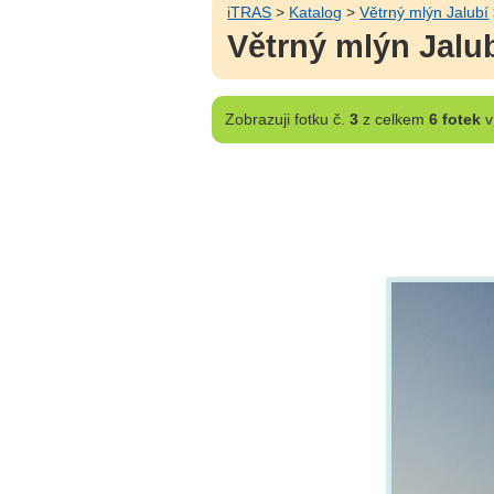
iTRAS
>
Katalog
>
Větrný mlýn Jalubí
Větrný mlýn Jalu
Zobrazuji
fotku č.
3
z celkem
6 fotek
v 