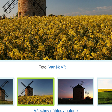
Foto:
Vaněk Vít
Všechny náhledy galerie