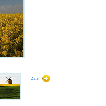
Další