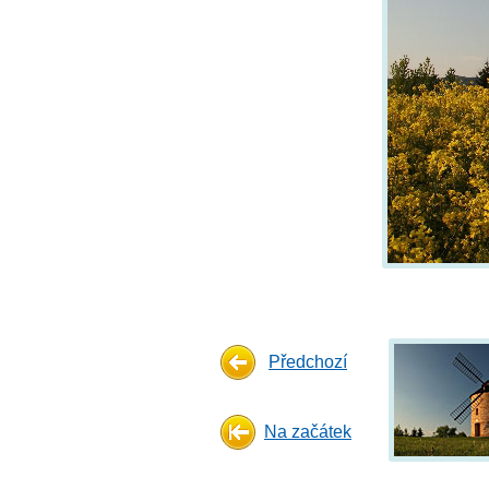
Předchozí
Na začátek