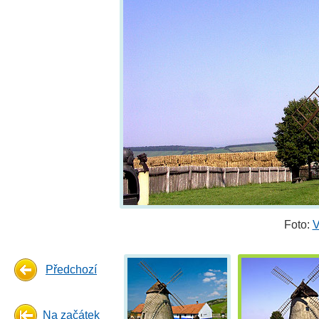
Foto:
V
Předchozí
Na začátek