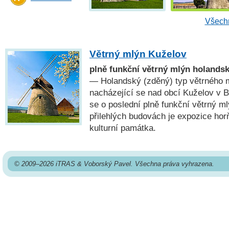
Všechn
Větrný mlýn Kuželov
plně funkční větrný mlýn holands
— Holandský (zděný) typ větrného m
nacházející se nad obcí Kuželov v 
se o poslední plně funkční větrný m
přilehlých budovách je expozice hor
kulturní památka.
© 2009–2026 iTRAS & Voborský Pavel. Všechna práva vyhrazena.