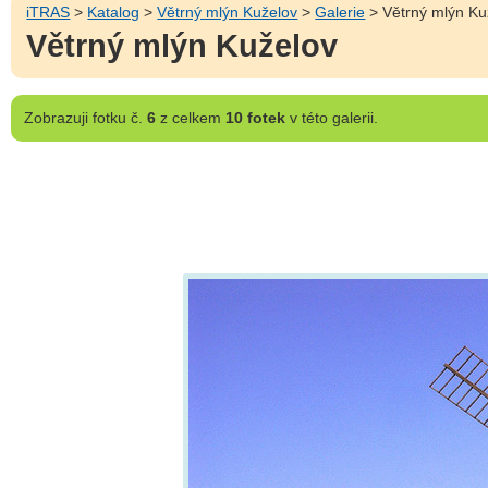
iTRAS
>
Katalog
>
Větrný mlýn Kuželov
>
Galerie
> Větrný mlýn Ku
Větrný mlýn Kuželov
Zobrazuji
fotku č.
6
z celkem
10 fotek
v této galerii.