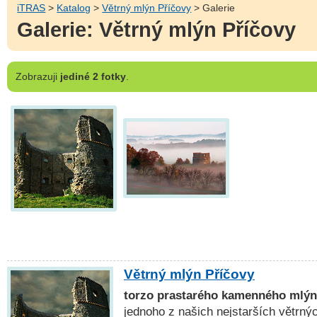
iTRAS
>
Katalog
>
Větrný mlýn Příčovy
> Galerie
Galerie: Větrný mlýn Příčovy
Zobrazuji
jediné 2 fotky
.
Větrný mlýn Příčovy
torzo prastarého kamenného mlý
jednoho z našich nejstarších větrn