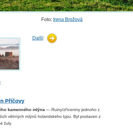
Foto:
Irena Brožová
Další
e
ýn Příčovy
rého kamenného mlýna
— Ruiny/zříceniny jednoho z
rších větrných mlýnů holandského typu. Byl postaven z
é žuly.