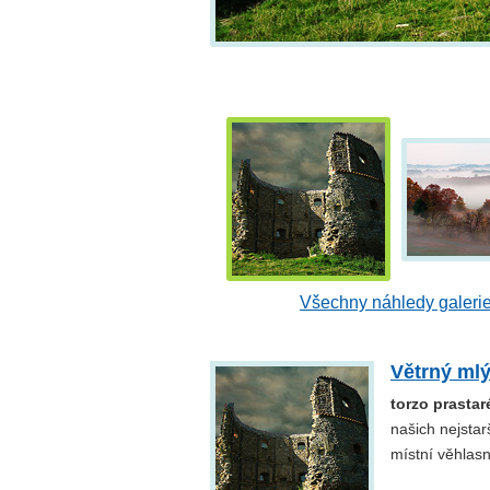
Všechny náhledy galeri
Větrný ml
torzo prasta
našich nejsta
místní věhlasn