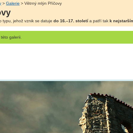
y
>
Galerie
> Větrný mlýn Příčovy
ovy
 typu, jehož vznik se datuje
do 16.–17. století
a patří tak
k nejstarší
této galerii.