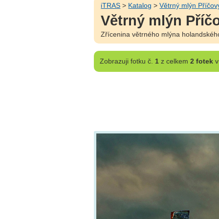
iTRAS
>
Katalog
>
Větrný mlýn Příčov
Větrný mlýn Příč
Zřícenina větrného mlýna holandského
Zobrazuji
fotku č.
1
z celkem
2 fotek
v 