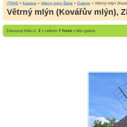
iTRAS
>
Katalog
>
Větrný mlýn Štípa
>
Galerie
> Větrný mlýn (Ková
Větrný mlýn (Kovářův mlýn), Zl
Zobrazuji
fotku č.
2
z celkem
7 fotek
v této galerii.