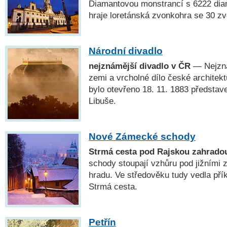
Diamantovou monstrancí s 6222 dia
hraje loretánská zvonkohra se 30 zv
Národní divadlo
nejznámější divadlo v ČR
— Nejzná
zemi a vrcholné dílo české architekt
bylo otevřeno 18. 11. 1883 předsta
Libuše.
Nové Zámecké schody
Strmá cesta pod Rajskou zahrado
schody stoupají vzhůru pod jižními
hradu. Ve středověku tudy vedla přík
Strmá cesta.
Petřín