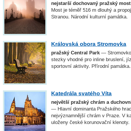
nejstarší dochovaný pražský most
Most je téměř 516 m dlouhý a propo
Stranou. Národní kulturní památka.
Královská obora Stromovka
pražský Central Park
— Stromovkou
stezky vhodné pro inline bruslení, jí
sportovní aktivity. Přírodní památka.
Katedrála svatého Víta
největší pražský chrám a duchovn
— Hlavní dominanta Pražského hradu
nejvýznamnější chrám v Praze. V kap
uloženy české korunovační klenoty.