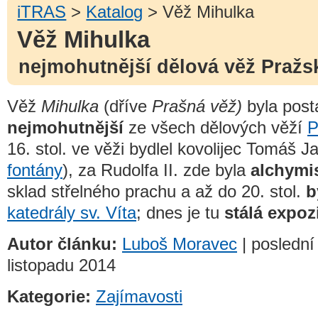
iTRAS
>
Katalog
> Věž Mihulka
Věž Mihulka
nejmohutnější dělová věž Praž
Věž
Mihulka
(dříve
Prašná věž)
byla posta
nejmohutnější
ze všech dělových věží
P
16. stol. ve věži bydlel kovolijec Tomáš J
fontány
), za Rudolfa II. zde byla
alchymis
sklad střelného prachu a až do 20. stol.
b
katedrály sv. Víta
; dnes je tu
stálá expoz
Autor článku:
Luboš Moravec
| poslední 
listopadu 2014
Kategorie:
Zajímavosti