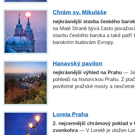
Chrám sv. Mikuláše
nejkrásnější stavba českého baro
na Malé Straně bývá často považová
stavbu českého baroka a také patří 
barokním budovám Evropy.
Hanavský pavilon
nejkrásnější výhled na Prahu
— Jed
pohledů na historickou Prahu. Z pta
pověstné pražské mosty a nesčetné
Loreta Praha
2. nejcennější chrámový poklad v 
zvonkohra
— V Loretě je uložen Lo