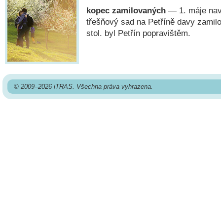
kopec zamilovaných
— 1. máje navš
třešňový sad na Petříně davy zamilo
stol. byl Petřín popravištěm.
© 2009–2026 iTRAS. Všechna práva vyhrazena.