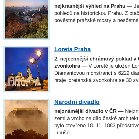
nejkrásnější výhled na Prahu
— Jed
pohledů na historickou Prahu. Z pta
pověstné pražské mosty a nesčetné
Loreta Praha
2. nejcennější chrámový poklad v 
zvonkohra
— V Loretě je uložen Lo
Diamantovou monstrancí s 6222 dia
hraje loretánská zvonkohra se 30 zv
Národní divadlo
nejznámější divadlo v ČR
— Nejzná
zemi a vrcholné dílo české architekt
bylo otevřeno 18. 11. 1883 předsta
Libuše.