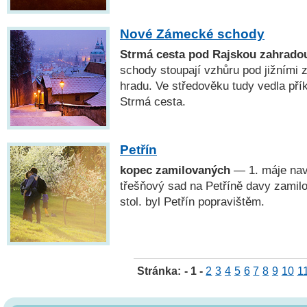
Nové Zámecké schody
Strmá cesta pod Rajskou zahrado
schody stoupají vzhůru pod jižními
hradu. Ve středověku tudy vedla přík
Strmá cesta.
Petřín
kopec zamilovaných
— 1. máje navš
třešňový sad na Petříně davy zamilo
stol. byl Petřín popravištěm.
Stránka:
- 1 -
2
3
4
5
6
7
8
9
10
1