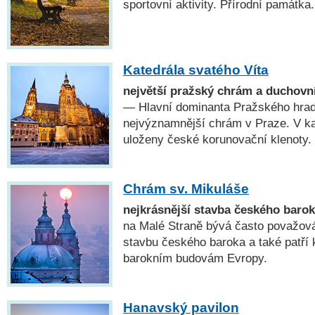
sportovní aktivity. Přírodní památka.
Katedrála svatého Víta
největší pražský chrám a duchovn
— Hlavní dominanta Pražského hradu
nejvýznamnější chrám v Praze. V kap
uloženy české korunovační klenoty.
Chrám sv. Mikuláše
nejkrásnější stavba českého baro
na Malé Straně bývá často považová
stavbu českého baroka a také patří 
barokním budovám Evropy.
Hanavský pavilon