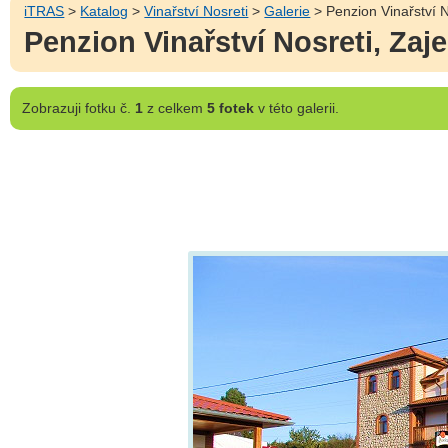
iTRAS
>
Katalog
>
Vinařství Nosreti
>
Galerie
> Penzion Vinařství No
Penzion Vinařství Nosreti, Zaje
Zobrazuji
fotku č.
1
z celkem
5 fotek
v této galerii.