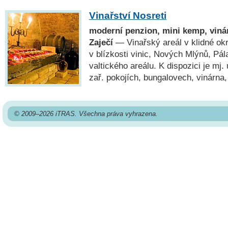
Vinařství Nosreti
moderní penzion, mini kemp, vinár
Zaječí
— Vinařský areál v klidné okr
v blízkosti vinic, Nových Mlýnů, Pá
valtického areálu. K dispozici je mj
zař. pokojích, bungalovech, vinárna,
© 2009–2026 iTRAS. Všechna práva vyhrazena.