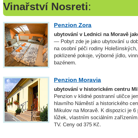
Vinařství Nosreti
:
Penzion Zora
ubytování v Lednici na Moravě ja
— Pobyt zde je jako ubytování u do
na osobní péči rodiny Holešinských,
poklizené pokoje, výborné jídlo, vi
bazénem.
Penzion Moravia
ubytování v historickém centru M
Penzion v klidné postranní uličce je
hlavního Náměstí a historického ce
Mikulov na Moravě. K dispozici je 6
lůžek, vlastním sociálním zařízením,
TV. Ceny od 375 Kč.