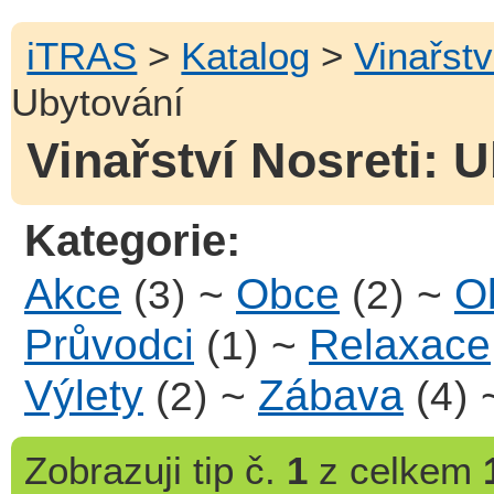
iTRAS
>
Katalog
>
Vinařstv
Ubytování
Vinařství Nosreti: U
Kategorie:
Akce
~
Obce
~
Ob
(3)
(2)
Průvodci
~
Relaxace
(1)
Výlety
~
Zábava
(2)
(4)
Zobrazuji
tip č.
1
z celkem