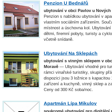
Penzion U Bednářů
ubytování v obci Pavlov u Nových
Penzion s nabídkou ubytování v apa
vlastním sociálním zařízením. Součá
místnost a úschovna kol. Ubytování 
dětmi, firemní pobyty, turisty a cykl
včetně snídaně.
Ubytování Na Sklepách
ubytování s vinným sklepem v obci
Moravě
— Ubytování vhodné pro turi
rámci vinařské turistiky, skupiny přá
dispozici jsou 3 ložnice s kapacitou 
zařízení a kuchyně, vinný sklep a 
Ceny od 300 Kč soba/noc.
Apartmán Lípa Mikulov
soukromé ubytování pro digitální