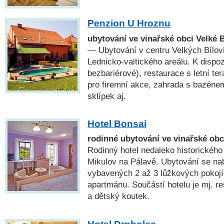
Penzion U Hroznu
ubytování ve vinařské obci Velké B
— Ubytování v centru Velkých Bílovi
Lednicko-valtického areálu. K dispoz
bezbariérové), restaurace s letní te
pro firemní akce, zahrada s bazéne
sklípek aj.
Hotel Bonsai
rodinné ubytování ve vinařské ob
Rodinný hotel nedaleko historického
Mikulov na Pálavě. Ubytování se na
vybavených 2 až 3 lůžkových pokojí
apartmánu. Součástí hotelu je mj. r
a dětský koutek.