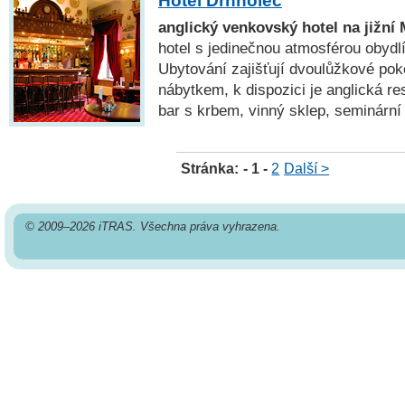
Hotel Drnholec
anglický venkovský hotel na jižní
hotel s jedinečnou atmosférou obydl
Ubytování zajišťují dvoulůžkové pok
nábytkem, k dispozici je anglická res
bar s krbem, vinný sklep, seminární 
Stránka:
- 1 -
2
Další >
© 2009–2026 iTRAS. Všechna práva vyhrazena.