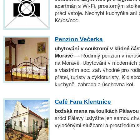
apartmán s Wi-Fi, prostorným stol
práci vstoje. Nechybí kuchyňka ani
Kč/os/noc.
Penzion Večerka
ubytování v soukromí v klidné čás
Moravě
— Rodinný penzion v neruše
na Moravě. Ubytování v moderních 
s vlastním soc. zař. vhodné pro rodi
přátel, turisty a cykloturisty. K disp
kuchyně, zahrada a úschovna kol.
Café Fara Klentnice
božská mana na toulkách Pálavou
srdci Pálavy uslyšíte jen samou chvá
vyladěnými službami a prostředím s