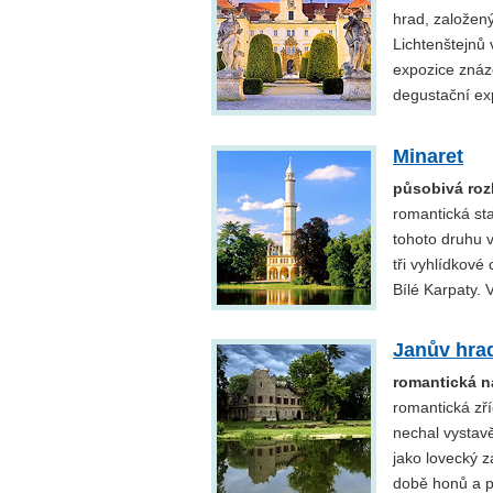
hrad, založený
Lichtenštejnů 
expozice znázo
degustační ex
Minaret
působivá roz
romantická st
tohoto druhu 
tři vyhlídkov
Bílé Karpaty. 
Janův hra
romantická n
romantická zř
nechal vystavě
jako lovecký 
době honů a p