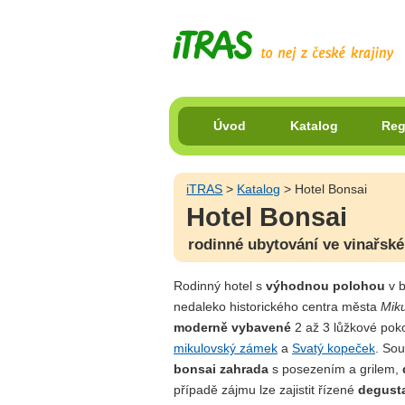
Úvod
Katalog
Reg
iTRAS
>
Katalog
> Hotel Bonsai
Hotel Bonsai
rodinné ubytování ve vinařsk
Rodinný hotel s
výhodnou polohou
v b
nedaleko historického centra města
Mik
moderně vybavené
2 až 3 lůžkové pok
mikulovský zámek
a
Svatý kopeček
. Sou
bonsai zahrada
s posezením a grilem,
případě zájmu lze zajistit řízené
degust