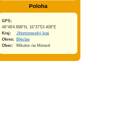
Poloha
GPS:
48°48'4.899"N, 16°37'53.409"E
Kraj:
Jihomoravský kraj
Okres:
Břeclav
Obec:
Mikulov na Moravě