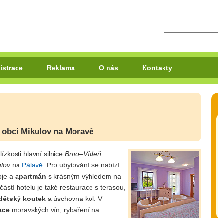
istrace
Reklama
O nás
Kontakty
é obci Mikulov na Moravě
lízkosti hlavní silnice
Brno–Vídeň
ulov
na
Pálavě
. Pro ubytování se nabízí
oje a
apartmán
s krásným výhledem na
částí hotelu je také restaurace s terasou,
dětský koutek
a úschovna kol. V
ace
moravských vín, rybaření na