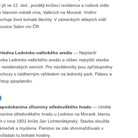
 již ve 12. stol., později knížecí rezidence a rodové sídlo
v hlavním městě vína, Valticích na Moravě. Vnitřní
rňuje život bohaté šlechty. V zámeckých sklepích sídlí
pozice Salon vín ČR.
hledna Lednicko-valtického areálu
— Nejstarší
avba Lednicko-valtického areálu a vůbec nejvyšší stavba
v neislámských zemích. Pro návštěvníky jsou zpřístupněny
é ochozy s nádherným výhledem na lednický park, Pálavu a
Vstup zpoplatněn.
d
apodobenina zříceniny středověkého hradu
— Umělá
ícenina středověkého hradu u Lednice na Moravě, kterou
t v roce 1801 kníže Jan Lichtenštejnský. Stavba sloužila
zámeček a myslivna. Panstvo se zde shromažďovalo v
ořádalo tu bohaté hostiny.