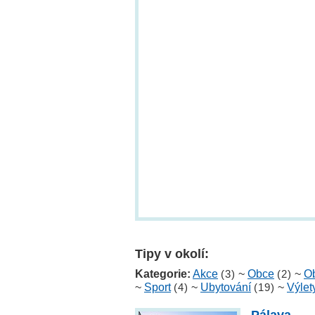
Tipy v okolí:
Kategorie:
Akce
(3)
~
Obce
(2)
~
Ob
~
Sport
(4)
~
Ubytování
(19)
~
Výlet
Pálava