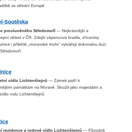
diště ve střední Evropě.
el-Soutěska
ze prosluněného Středomoří
— Nejkrásnější a
tepní oblast v ČR. Zdejší vápencová bradla, zříceniny
vinice i přilehlé „moravské moře“ vytvářejí dokonalou iluzi
Středomoří.
nice
tní sídlo Lichtenštejnů
— Zámek patří k
nějším památkám na Moravě. Sloužil jako majestátní a
sídlo rodu Lichtenštejnů.
tice
 rezidence a rodové sídlo Lichtenštejnů
— Původně