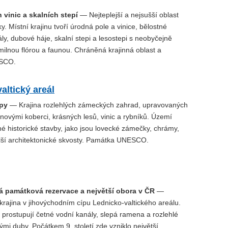
 vinic a skalních stepí
— Nejteplejší a nejsušší oblast
y. Místní krajinu tvoří úrodná pole a vinice, bělostné
y, dubové háje, skalní stepi a lesostepi s neobyčejně
ilnou flórou a faunou. Chráněná krajinná oblast a
SCO.
altický areál
py
— Krajina rozlehlých zámeckých zahrad, upravovaných
novými koberci, krásných lesů, vinic a rybníků. Území
né historické stavby, jako jsou lovecké zámečky, chrámy,
lší architektonické skvosty. Památka UNESCO.
á památková rezervace a největší obora v ČR
—
 krajina v jihovýchodním cípu Lednicko-valtického areálu.
 prostupují četné vodní kanály, slepá ramena a rozlehlé
tými duby. Počátkem 9. století zde vzniklo největší