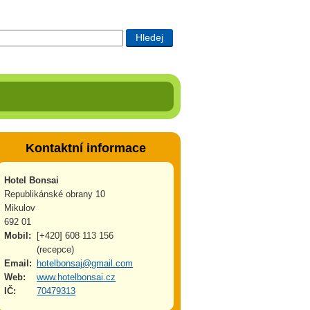
Kontaktní informace
Hotel Bonsai
Republikánské obrany 10
Mikulov
692 01
Mobil:
[+420] 608 113 156
(recepce)
Email:
hotelbonsaj@gmail.com
Web:
www.hotelbonsai.cz
IČ:
70479313