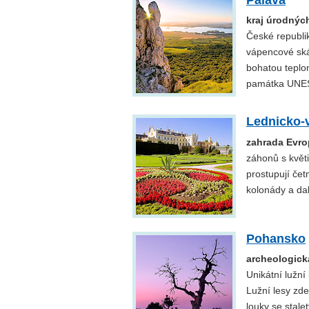
kraj úrodných
České republik
vápencové skál
bohatou teplom
památka UNE
Lednicko-v
zahrada Evro
záhonů s květi
prostupují čet
kolonády a da
Pohansko
archeologick
Unikátní lužní
Lužní lesy zde
louky se stale