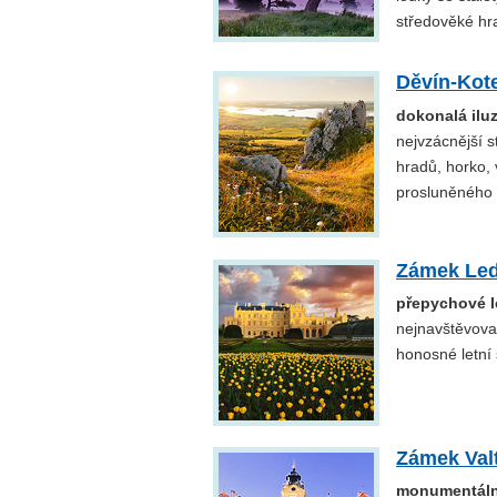
středověké hra
Děvín-Kot
dokonalá ilu
nejvzácnější s
hradů, horko, 
prosluněného 
Zámek Led
přepychové le
nejnavštěvova
honosné letní 
Zámek Val
monumentální