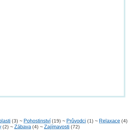
lasti
(3)
~
Pohostinství
(19)
~
Průvodci
(1)
~
Relaxace
(4)
y
(2)
~
Zábava
(4)
~
Zajímavosti
(72)