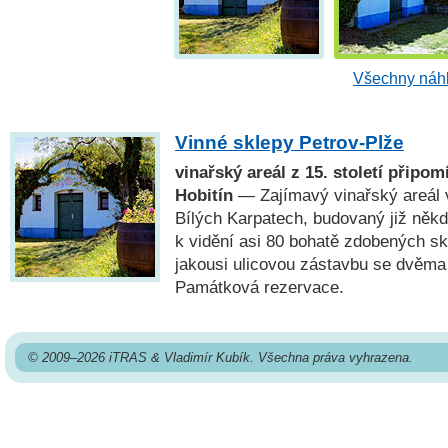
Všechny náhl
Vinné sklepy Petrov-Plže
vinařský areál z 15. století připom
Hobitín
— Zajímavý vinařský areál 
Bílých Karpatech, budovaný již někdy
k vidění asi 80 bohatě zdobených sk
jakousi ulicovou zástavbu se dvěma
Památková rezervace.
© 2009–2026 iTRAS & Vladimír Kubík. Všechna práva vyhrazena.