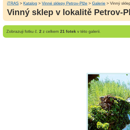
iTRAS
>
Katalog
>
Vinné sklepy Petrov-Plže
>
Galerie
> Vinný sklep
Vinný sklep v lokalitě Petrov-P
Zobrazuji
fotku č.
2
z celkem
21 fotek
v této galerii.