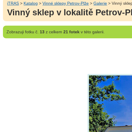
iTRAS
>
Katalog
>
Vinné sklepy Petrov-Plže
>
Galerie
> Vinný sklep
Vinný sklep v lokalitě Petrov-P
Zobrazuji
fotku č.
13
z celkem
21 fotek
v této galerii.