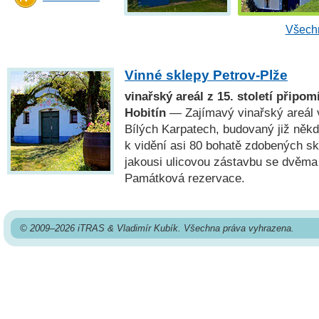
Všechn
Vinné sklepy Petrov-Plže
vinařský areál z 15. století připom
Hobitín
— Zajímavý vinařský areál 
Bílých Karpatech, budovaný již někdy
k vidění asi 80 bohatě zdobených sk
jakousi ulicovou zástavbu se dvěma
Památková rezervace.
© 2009–2026 iTRAS & Vladimír Kubík. Všechna práva vyhrazena.