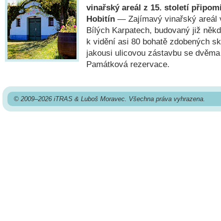
vinařský areál z 15. století připom
Hobitín
— Zajímavý vinařský areál 
Bílých Karpatech, budovaný již někdy
k vidění asi 80 bohatě zdobených sk
jakousi ulicovou zástavbu se dvěma
Památková rezervace.
© 2009–2026 iTRAS & Luboš Moravec. Všechna práva vyhrazena.