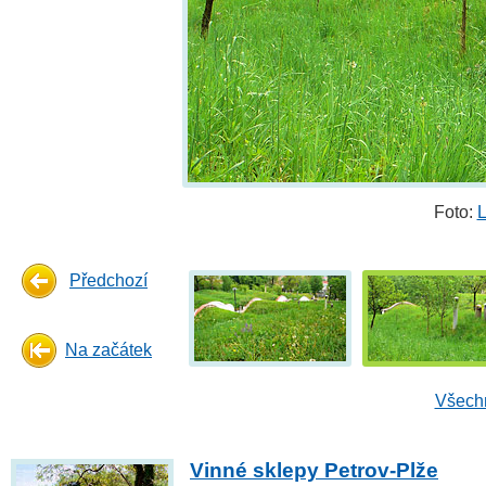
Foto:
L
Předchozí
Na začátek
Všechn
Vinné sklepy Petrov-Plže