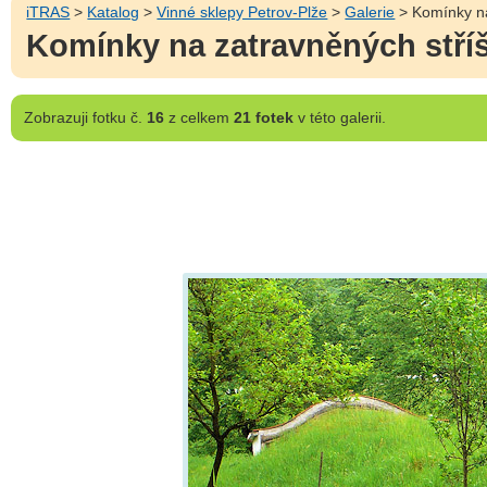
iTRAS
>
Katalog
>
Vinné sklepy Petrov-Plže
>
Galerie
> Komínky na
Komínky na zatravněných stří
Zobrazuji
fotku č.
16
z celkem
21 fotek
v této galerii.