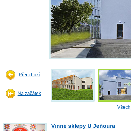
Předchozí
Na začátek
Všechn
Vinné sklepy U Jeňoura