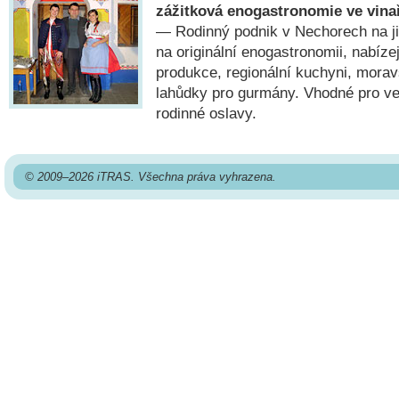
zážitková enogastronomie ve vina
— Rodinný podnik v Nechorech na j
na originální enogastronomii, nabízejí
produkce, regionální kuchyni, moravs
lahůdky pro gurmány. Vhodné pro ve
rodinné oslavy.
© 2009–2026 iTRAS. Všechna práva vyhrazena.