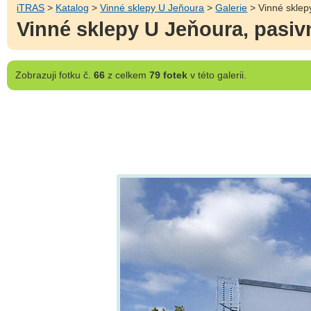
iTRAS
>
Katalog
>
Vinné sklepy U Jeňoura
>
Galerie
> Vinné sklepy
Vinné sklepy U Jeňoura, pasivn
Zobrazuji
fotku č.
66
z celkem
79 fotek
v této galerii.