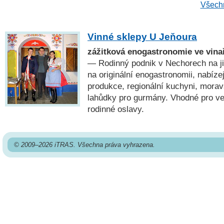
Všechn
Vinné sklepy U Jeňoura
zážitková enogastronomie ve vina
— Rodinný podnik v Nechorech na j
na originální enogastronomii, nabízejí
produkce, regionální kuchyni, moravs
lahůdky pro gurmány. Vhodné pro ve
rodinné oslavy.
© 2009–2026 iTRAS. Všechna práva vyhrazena.