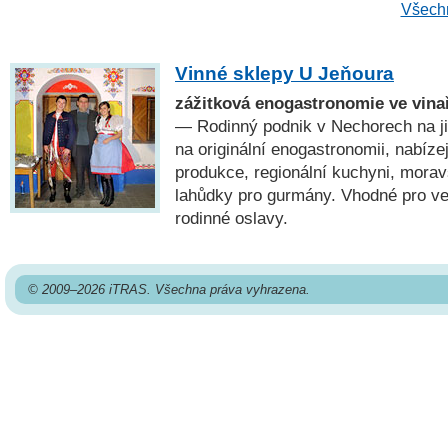
Všechn
Vinné sklepy U Jeňoura
zážitková enogastronomie ve vina
— Rodinný podnik v Nechorech na j
na originální enogastronomii, nabízejí
produkce, regionální kuchyni, moravs
lahůdky pro gurmány. Vhodné pro ve
rodinné oslavy.
© 2009–2026 iTRAS. Všechna práva vyhrazena.