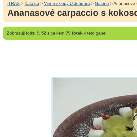
iTRAS
>
Katalog
>
Vinné sklepy U Jeňoura
>
Galerie
> Ananasové c
Ananasové carpaccio s kokos
Zobrazuji
fotku č.
52
z celkem
79 fotek
v této galerii.