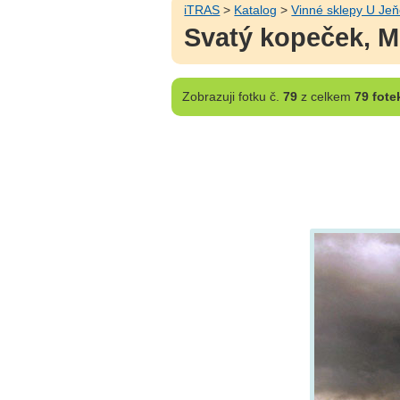
iTRAS
>
Katalog
>
Vinné sklepy U Je
Svatý kopeček, M
Zobrazuji
fotku č.
79
z celkem
79 fote