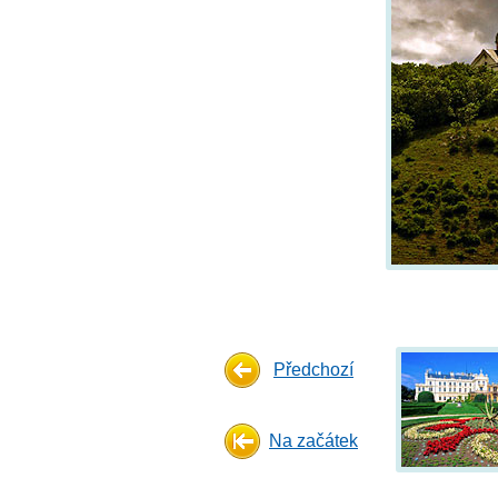
Předchozí
Na začátek