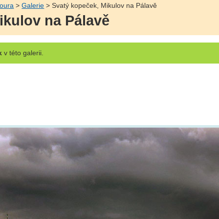
ňoura
>
Galerie
> Svatý kopeček, Mikulov na Pálavě
ikulov na Pálavě
k
v této galerii.