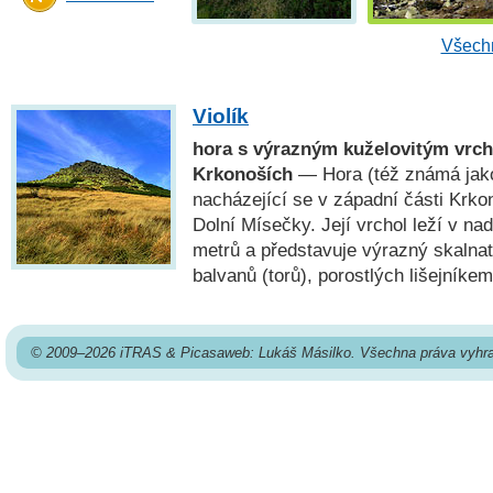
Všechn
Violík
hora s výrazným kuželovitým vrc
Krkonoších
— Hora (též známá jako
nacházející se v západní části Krk
Dolní Mísečky. Její vrchol leží v n
metrů a představuje výrazný skalna
balvanů (torů), porostlých lišejník
© 2009–2026 iTRAS & Picasaweb: Lukáš Másilko. Všechna práva vyhr