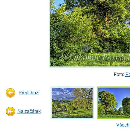
Foto:
P
Předchozí
Na začátek
Všechn