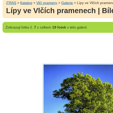
iTRAS
>
Katalog
>
Vlčí prameny
>
Galerie
> Lípy ve Vlčích pramene
Lípy ve Vlčích pramenech | Bíl
Zobrazuji
fotku č.
7
z celkem
19 fotek
v této galerii.