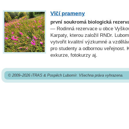
Vlčí prameny
první soukromá biologická rezerv
— Rodinná rezervace u obce Vyško
Karpaty, kterou založil RNDr. Lubo
vytvořit kvalitní výzkumné a vzděláv
pro studenty a odbornou veřejnost. 
exkurze, fotokurzy aj.
© 2009–2026 iTRAS & Pospěch Lubomír. Všechna práva vyhrazena.