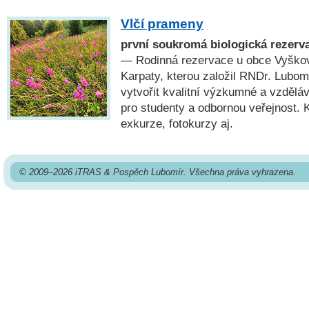
Vlčí prameny
první soukromá biologická rezerv
— Rodinná rezervace u obce Vyško
Karpaty, kterou založil RNDr. Lubo
vytvořit kvalitní výzkumné a vzděláv
pro studenty a odbornou veřejnost. 
exkurze, fotokurzy aj.
© 2009–2026 iTRAS & Pospěch Lubomír. Všechna práva vyhrazena.