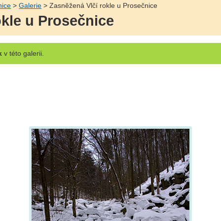
nice
>
Galerie
> Zasněžená Vlčí rokle u Prosečnice
okle u Prosečnice
k
v této galerii.