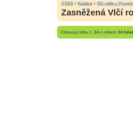
iTRAS
>
Katalog
>
Vlčí rokle u Proseč
Zasněžená Vlčí r
Zobrazuji
fotku č.
14
z celkem
14 fote