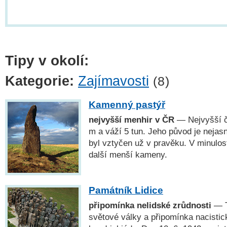
Tipy v okolí:
Kategorie:
Zajímavosti
(8)
Kamenný pastýř
nejvyšší menhir v ČR
— Nejvyšší č
m a váží 5 tun. Jeho původ je nejasn
byl vztyčen už v pravěku. V minulost
další menší kameny.
Památník Lidice
připomínka nelidské zrůdnosti
— T
světové války a připomínka nacistick