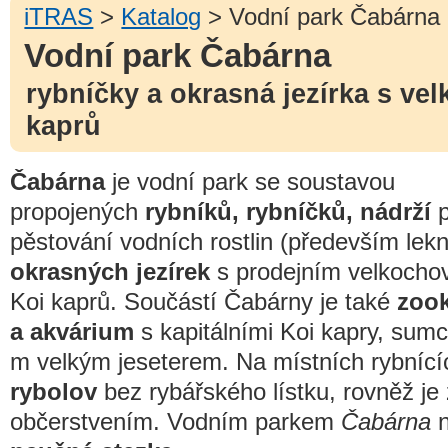
iTRAS
>
Katalog
> Vodní park Čabárna
Vodní park Čabárna
rybníčky a okrasná jezírka s v
kaprů
Čabárna
je vodní park se soustavou
propojených
rybníků, rybníčků, nádrží
p
pěstování vodních rostlin (především lekn
okrasných jezírek
s prodejním velkoch
Koi kaprů. Součástí Čabárny je také
zoo
a akvárium
s kapitálními Koi kapry, sumc
m velkým jeseterem. Na místních rybníc
rybolov
bez rybářského lístku, rovněž je 
občerstvením. Vodním parkem
Čabárna
n