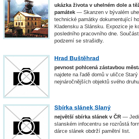
ukázka života v uhelném dole a tě
památek
— Skanzen v bývalém uhel
technické památky dokumentující ho
Kladensku a Slánsku. Expozice je k
posledního pracovního dne. Součástí
podzemí se strašidly.
Hrad Buštěhrad
pevnost pohlcená zástavbou měs
najdete na řadě domů v uličce Starý
nejnáročnějších objektů svého druh
Sbírka slánek Slaný
největší sbírka slánek v ČR
— Jedin
slanském infocentru se rozrůstá fo
dárce slánek obdrží pamětní list.