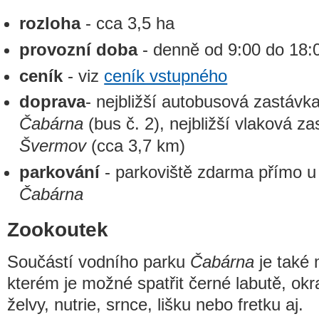
rozloha
- cca 3,5 ha
provozní doba
- denně od 9:00 do 18:
ceník
- viz
ceník vstupného
doprava
- nejbližší autobusová zastá
Čabárna
(bus č. 2), nejbližší vlaková z
Švermov
(cca 3,7 km)
parkování
- parkoviště zdarma přímo u
Čabárna
Zookoutek
Součástí vodního parku
Čabárna
je také 
kterém je možné spatřit černé labutě, ok
želvy, nutrie, srnce, lišku nebo fretku aj.