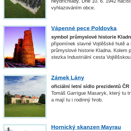
heydrichiády. Dne 10. 6. 1942 nacis
vyhlazováním obce.
Vápenné pece Poldovka
symbol průmyslové historie Klad
připomínek slavné Vojtěšské hutě a
průmyslové historie Kladna. Kolem 
stezka Industriální cesta Vojtěšskou
Zámek Lány
oficiální letní sídlo prezidentů ČR
Tomáš Garrigue Masaryk, který tu tr
a mají tu i rodinný hrob.
Hornický skanzen Mayrau