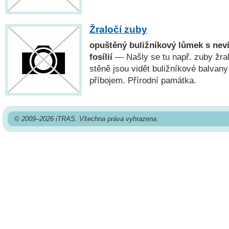
Žraločí zuby
opuštěný buližníkový lůmek s nev
fosílií
— Našly se tu např. zuby žra
stěně jsou vidět buližníkové balva
příbojem. Přírodní památka.
© 2009–2026 iTRAS. Všechna práva vyhrazena.