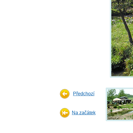
Předchozí
Na začátek