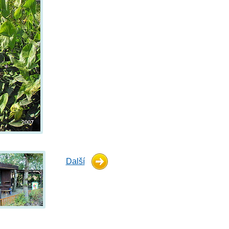
Další