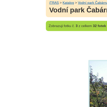
iTRAS
>
Katalog
>
Vodní park Čabárn
Vodní park Čabár
Zobrazuji
fotku č.
3
z celkem
32 fotek