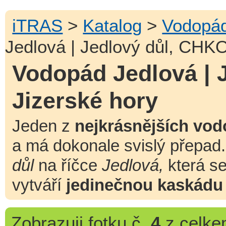
iTRAS
>
Katalog
>
Vodopád
Jedlová | Jedlový důl, CHKO
Vodopád Jedlová | 
Jizerské hory
Jeden z
nejkrásnějších vo
a má dokonale svislý přepad.
důl
na říčce
Jedlová,
která se
vytváří
jedinečnou kaskádu
Zobrazuji
fotku č.
4
z celk