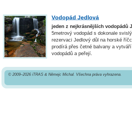
Vodopád Jedlová
jeden z nejkrásnějších vodopádů 
5metrový vodopád s dokonale svisl
rezervaci Jedlový důl na horské říčc
prodírá přes četné balvany a vytvář
vodopádů a peřejí.
© 2009–2026 iTRAS & Němejc Michal. Všechna práva vyhrazena.