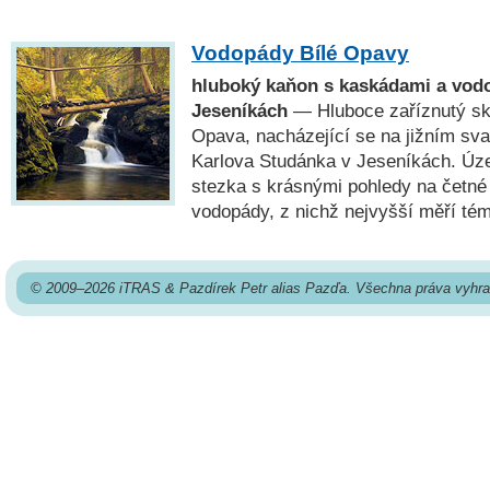
Vodopády Bílé Opavy
hluboký kaňon s kaskádami a vod
Jeseníkách
— Hluboce zaříznutý ska
Opava, nacházející se na jižním sv
Karlova Studánka v Jeseníkách. Ú
stezka s krásnými pohledy na četné
vodopády, z nichž nejvyšší měří té
© 2009–2026 iTRAS & Pazdírek Petr alias Pazďa. Všechna práva vyhra