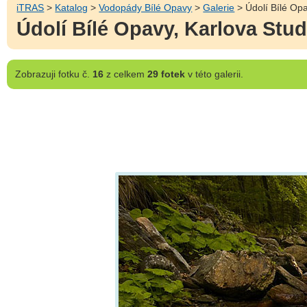
iTRAS
>
Katalog
>
Vodopády Bílé Opavy
>
Galerie
> Údolí Bílé Op
Údolí Bílé Opavy, Karlova Stu
Zobrazuji
fotku č.
16
z celkem
29 fotek
v této galerii.