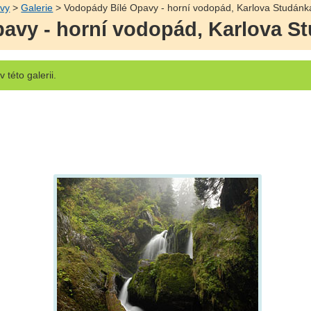
avy
>
Galerie
> Vodopády Bílé Opavy - horní vodopád, Karlova Studánk
avy - horní vodopád, Karlova S
v této galerii.