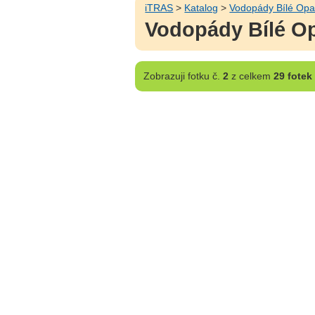
iTRAS
>
Katalog
>
Vodopády Bílé Op
Vodopády Bílé Op
Zobrazuji
fotku č.
2
z celkem
29 fotek