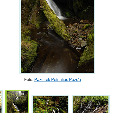
Foto:
Pazdírek Petr alias Pazďa