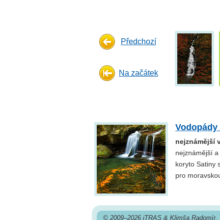
Předchozí
Na začátek
Vodopády 
nejznámější
nejznámější a
koryto Satiny 
pro moravskou
© 2009–2026 iTRAS & Klimša Radomír. 