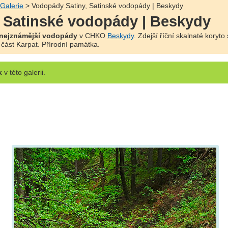
>
Galerie
> Vodopády Satiny, Satinské vodopády | Beskydy
 Satinské vodopády | Beskydy
nejznámější vodopády
v CHKO
Beskydy
. Zdejší říční skalnaté koryt
ást Karpat. Přírodní památka.
k
v této galerii.