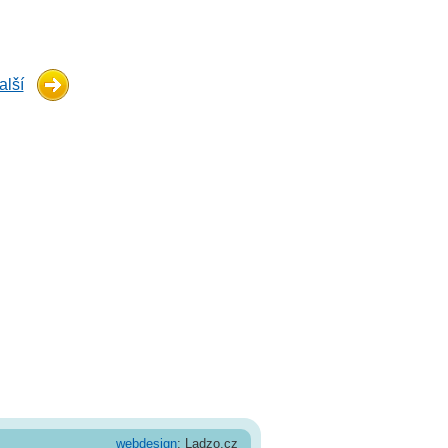
alší
webdesign
: Ladzo.cz