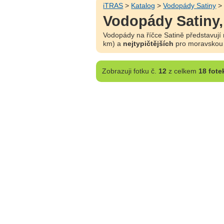
iTRAS
>
Katalog
>
Vodopády Satiny
Vodopády Satiny,
Vodopády na říčce Satině představují
km) a
nejtypičtějších
pro moravskou č
Zobrazuji
fotku č.
12
z celkem
18 fote