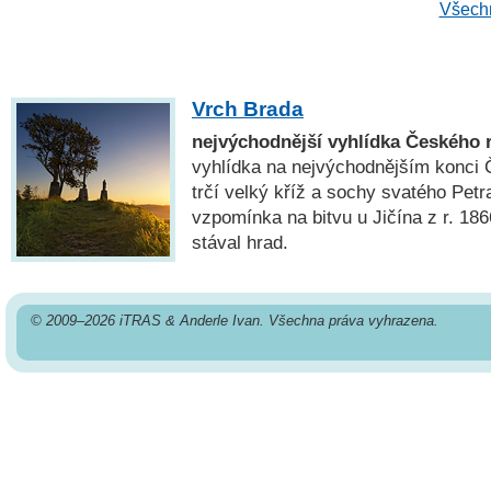
Všechn
Vrch Brada
nejvýchodnější vyhlídka Českého 
vyhlídka na nejvýchodnějším konci 
trčí velký kříž a sochy svatého Petr
vzpomínka na bitvu u Jičína z r. 186
stával hrad.
© 2009–2026 iTRAS & Anderle Ivan. Všechna práva vyhrazena.