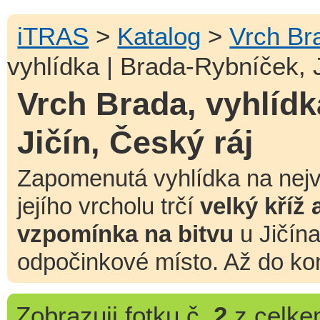
iTRAS
>
Katalog
>
Vrch Br
vyhlídka | Brada-Rybníček, J
Vrch Brada, vyhlídk
Jičín, Český ráj
Zapomenutá vyhlídka na nej
jejího vrcholu trčí
velký kříž
vzpomínka na bitvu
u Jičína
odpočinkové místo. Až do kon
Zobrazuji
fotku č.
2
z celk