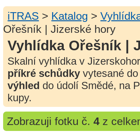
iTRAS
>
Katalog
>
Vyhlídk
Ořešník | Jizerské hory
Vyhlídka Ořešník | 
Skalní vyhlídka v Jizerskoho
příkré schůdky
vytesané do 
výhled
do údolí Smědé, na Pa
kupy.
Zobrazuji
fotku č.
4
z celk