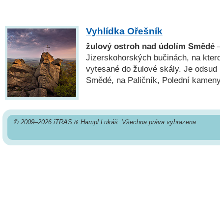
Vyhlídka Ořešník
žulový ostroh nad údolím Smědé
—
Jizerskohorských bučinách, na kter
vytesané do žulové skály. Je odsud 
Smědé, na Paličník, Polední kameny 
© 2009–2026 iTRAS & Hampl Lukáš. Všechna práva vyhrazena.