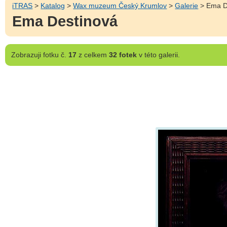
iTRAS
>
Katalog
>
Wax muzeum Český Krumlov
>
Galerie
> Ema D
Ema Destinová
Zobrazuji
fotku č.
17
z celkem
32 fotek
v této galerii.