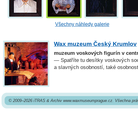
Všechny náhledy galerie
Wax muzeum Český Krumlov
muzeum voskových figurín v cent
— Spatříte tu desítky voskových s
a slavných osobností, také osobnosti
© 2009–2026 iTRAS & Archiv www.waxmuseumprague.cz. Všechna práv