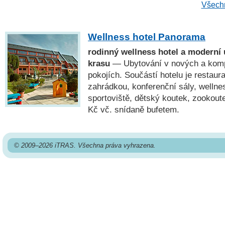
Všechn
Wellness hotel Panorama
rodinný wellness hotel a moderní
krasu
— Ubytování v nových a komp
pokojích. Součástí hotelu je restaur
zahrádkou, konferenční sály, wellne
sportoviště, dětský koutek, zookout
Kč vč. snídaně bufetem.
© 2009–2026 iTRAS. Všechna práva vyhrazena.