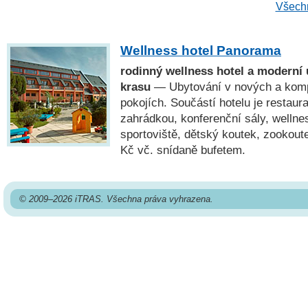
Všechn
Wellness hotel Panorama
rodinný wellness hotel a moderní
krasu
— Ubytování v nových a komp
pokojích. Součástí hotelu je restaur
zahrádkou, konferenční sály, wellne
sportoviště, dětský koutek, zookout
Kč vč. snídaně bufetem.
© 2009–2026 iTRAS. Všechna práva vyhrazena.