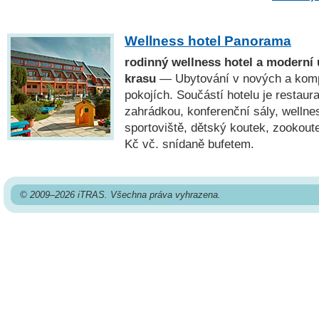
Wellness hotel Panorama
rodinný wellness hotel a moderní
krasu
— Ubytování v nových a komp
pokojích. Součástí hotelu je restaur
zahrádkou, konferenční sály, wellne
sportoviště, dětský koutek, zookout
Kč vč. snídaně bufetem.
© 2009–2026 iTRAS. Všechna práva vyhrazena.