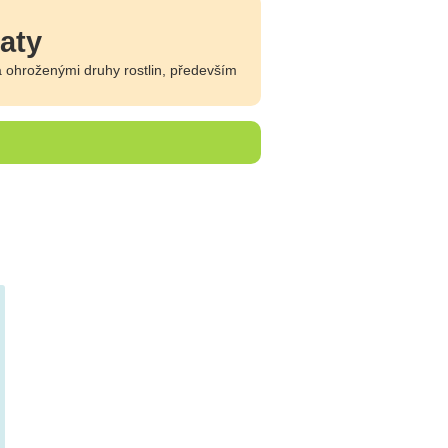
aty
 ohroženými druhy rostlin, především