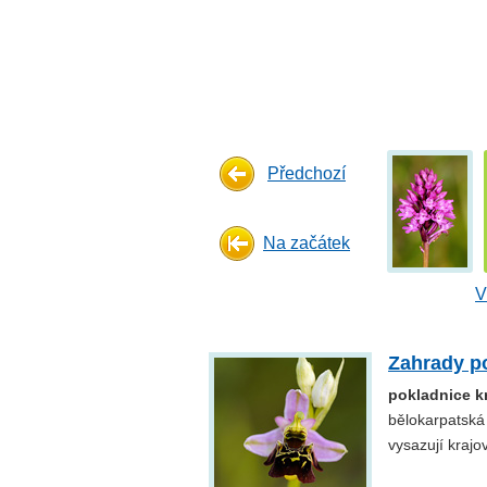
Předchozí
Na začátek
V
Zahrady p
pokladnice k
bělokarpatská
vysazují krajo