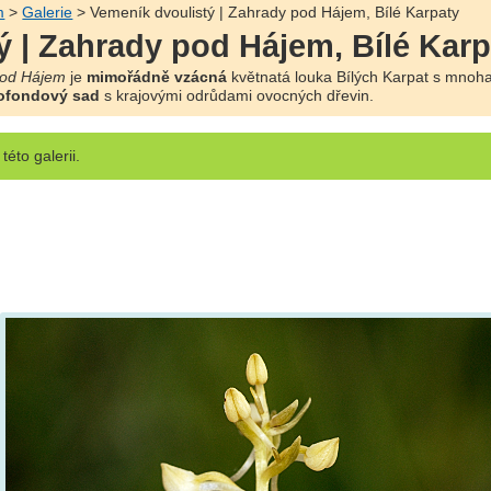
m
>
Galerie
> Vemeník dvoulistý | Zahrady pod Hájem, Bílé Karpaty
ý | Zahrady pod Hájem, Bílé Karp
pod Hájem
je
mimořádně vzácná
květnatá louka Bílých Karpat s mnoha
ofondový sad
s krajovými odrůdami ovocných dřevin.
této galerii.