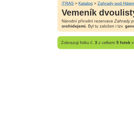
iTRAS
>
Katalog
>
Zahrady pod Háje
Vemeník dvoulist
Národní přírodní rezervace
Zahrady 
orchidejemi.
Byl tu založen i tzv.
gen
Zobrazuji
fotku č.
3
z celkem
5 fotek
v 