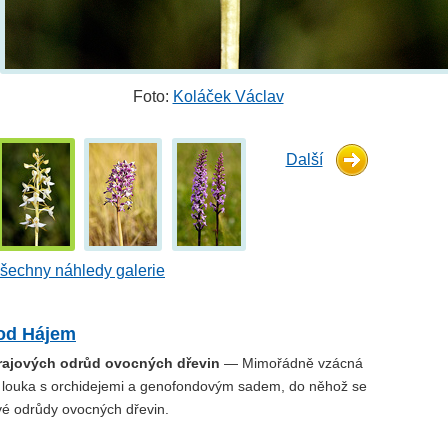
Foto:
Koláček Václav
Další
šechny náhledy galerie
od Hájem
rajových odrůd ovocných dřevin
— Mimořádně vzácná
 louka s orchidejemi a genofondovým sadem, do něhož se
vé odrůdy ovocných dřevin.