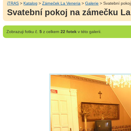
iTRAS
>
Katalog
>
Zámeček La Veneria
>
Galerie
> Svatební poko
Svatební pokoj na zámečku La
Zobrazuji
fotku č.
5
z celkem
22 fotek
v této galerii.