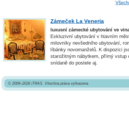
Všechn
Zámeček La Veneria
luxusní zámecké ubytování ve vina
Exkluzivní ubytování v hlavním měs
milovníky nevšedního ubytování, ro
líbánky novomanželů. K dispozici j
starožitným nábytkem, přímý vstup
snídaně do postele aj.
© 2009–2026 iTRAS. Všechna práva vyhrazena.