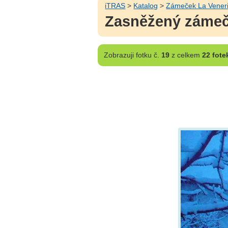
iTRAS
>
Katalog
>
Zámeček La Vener
Zasněžený zámeč
Zobrazuji
fotku č.
19
z celkem
22 fote