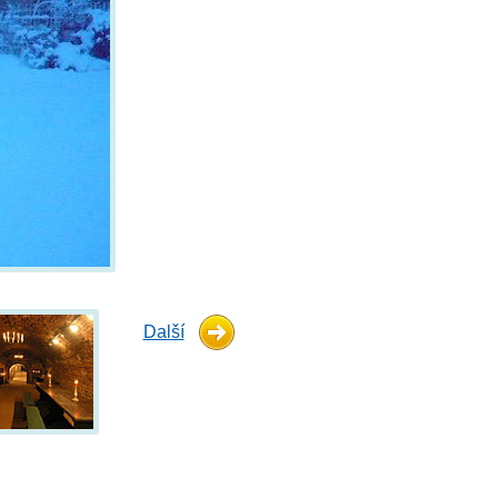
Další