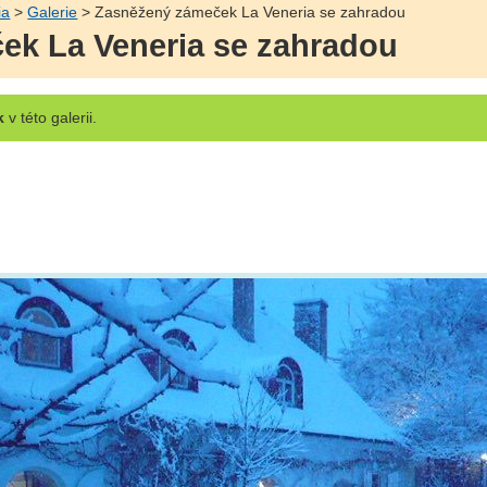
ia
>
Galerie
> Zasněžený zámeček La Veneria se zahradou
ek La Veneria se zahradou
k
v této galerii.