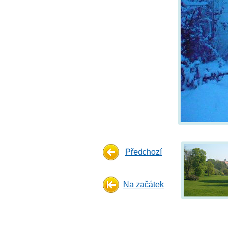
Předchozí
Na začátek