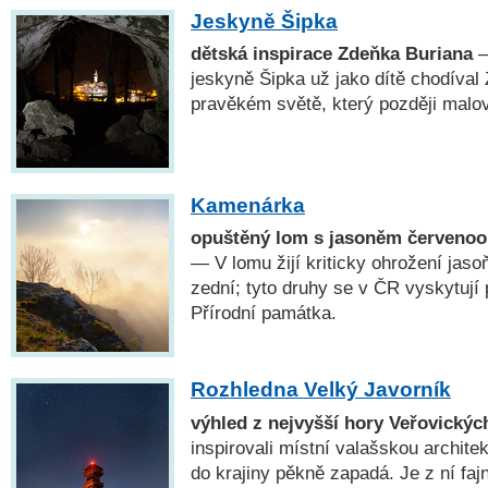
Jeskyně Šipka
dětská inspirace Zdeňka Buriana
—
jeskyně Šipka už jako dítě chodíval 
pravěkém světě, který později malov
Kamenárka
opuštěný lom s jasoněm červenoo
— V lomu žijí kriticky ohrožení jaso
zední; tyto druhy se v ČR vyskytují
Přírodní památka.
Rozhledna Velký Javorník
výhled z nejvyšší hory Veřovickýc
inspirovali místní valašskou archite
do krajiny pěkně zapadá. Je z ní fa