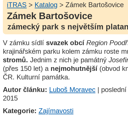
iTRAS
>
Katalog
> Zámek Bartošovice
Zámek Bartošovice
zámecký park s největším plata
V zámku sídlí
svazek obcí
Region Poodř
krajinářském parku kolem zámku roste 
stromů.
Jednim z nich je památný
Josefi
(přes 150 let) a
nejmohutnější
(obvod km
ČR. Kulturní památka.
Autor článku:
Luboš Moravec
| poslední 
2015
Kategorie:
Zajímavosti