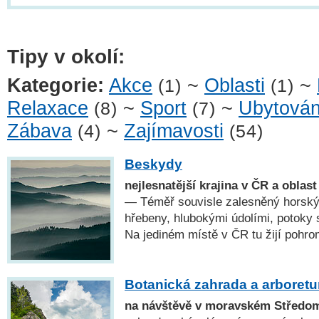
Tipy v okolí:
Kategorie:
Akce
~
Oblasti
~
(1)
(1)
Relaxace
~
Sport
~
Ubytován
(8)
(7)
Zábava
~
Zajímavosti
(4)
(54)
Beskydy
nejlesnatější krajina v ČR a oblas
— Téměř souvisle zalesněný horský
hřebeny, hlubokými údolími, potoky
Na jediném místě v ČR tu žijí pohro
Botanická zahrada a arboret
na návštěvě v moravském Středo