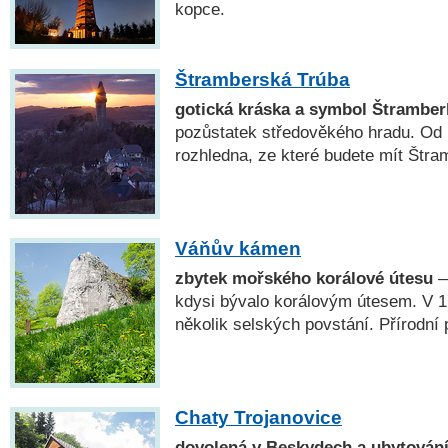
kopce.
Štramberská Trúba
gotická kráska a symbol Štramber
pozůstatek středověkého hradu. Od r
rozhledna, ze které budete mít Štram
Váňův kámen
zbytek mořského korálové útesu
—
kdysi bývalo korálovým útesem. V 17
několik selských povstání. Přírodní
Chaty Trojanovice
dovolená v Beskydech a ubytování