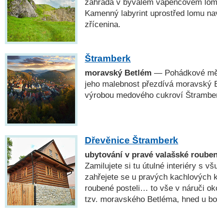
zahrada v bývalém vápencovém lomu
Kamenný labyrint uprostřed lomu na
zřícenina.
Štramberk
moravský Betlém
— Pohádkové měs
jeho malebnost přezdívá moravský B
výrobou medového cukroví Štramber
Dřevěnice Štramberk
ubytování v pravé valašské roube
Zamilujete si tu útulné interiéry s 
zahřejete se u pravých kachlových 
roubené posteli… to vše v náruči ok
tzv. moravského Betléma, hned u bo