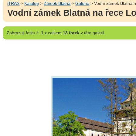
iTRAS
>
Katalog
>
Zámek Blatná
>
Galerie
> Vodní zámek Blatná n
Vodní zámek Blatná na řece L
Zobrazuji
fotku č.
1
z celkem
13 fotek
v této galerii.